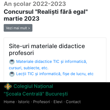
An școlar 2022-2023
Concursul "Realiști fără egal"
martie 2023
Vezi mai mult >
Site-uri materiale didactice
profesori
Materiale didactice TIC și informatică,
cursuri, subiecte, etc.
Lecții TIC și informatică, fișe de lucru, etc
Colegiul Național
"Școala Centrală" București
Home
·
Istoric
·
Profesori
·
Elevi
·
Contact