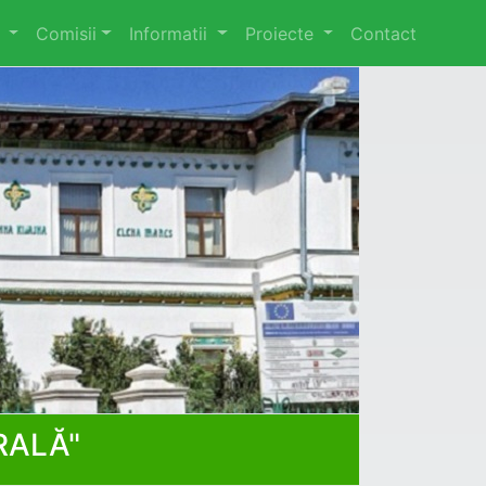
l
Comisii
Informatii
Proiecte
Contact
RALĂ"