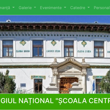
rmanță
Galerie
Evenimente
Catedre
Persona
GIUL NAȚIONAL "ȘCOALA CENT