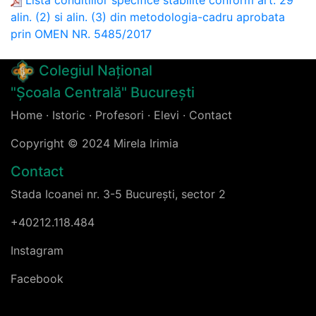
Lista conditiilor specifice stabilite conform art. 29
alin. (2) si alin. (3) din metodologia-cadru aprobata
prin OMEN NR. 5485/2017
Colegiul Național
"Școala Centrală" București
Home
·
Istoric
·
Profesori
·
Elevi
·
Contact
Copyright © 2024 Mirela Irimia
Contact
Stada Icoanei nr. 3-5 București, sector 2
+40212.118.484
Instagram
Facebook