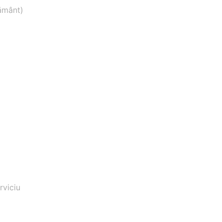
ământ)
rviciu