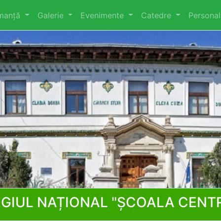
rmanță
Galerie
Evenimente
Catedre
Persona
GIUL NAȚIONAL "ȘCOALA CENT